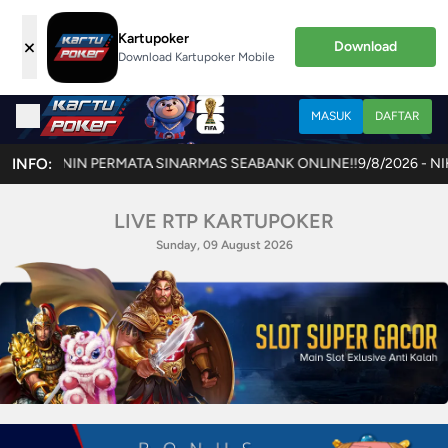
Kartupoker
×
Download
Download Kartupoker Mobile
MASUK
DAFTAR
S OCBC PANIN PERMATA SINARMAS SEABANK ONLINE!!
INFO:
9/8/2026 - NI
LIVE RTP KARTUPOKER
Sunday, 09 August 2026